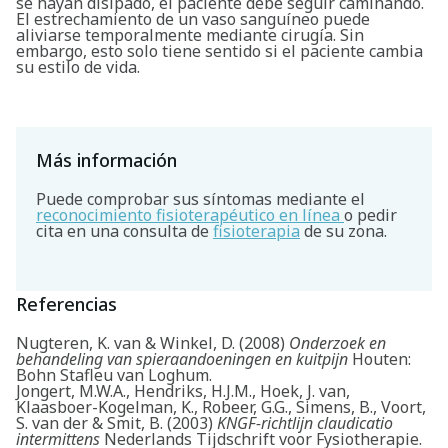
se hayan disipado, el paciente debe seguir caminando.
El estrechamiento de un vaso sanguíneo puede
aliviarse temporalmente mediante cirugía. Sin
embargo, esto solo tiene sentido si el paciente cambia
su estilo de vida.
Más información
Puede comprobar sus síntomas mediante el
reconocimiento fisioterapéutico en línea
o pedir
cita en una consulta de
fisioterapia
de su zona.
Referencias
Nugteren, K. van & Winkel, D. (2008)
Onderzoek en
behandeling van spieraandoeningen en kuitpijn
Houten:
Bohn Stafleu van Loghum.
Jongert, M.W.A., Hendriks, H.J.M., Hoek, J. van,
Klaasboer-Kogelman, K., Robeer, G.G., Simens, B., Voort,
S. van der & Smit, B. (2003)
KNGF-richtlijn claudicatio
intermittens
Nederlands Tijdschrift voor Fysiotherapie.