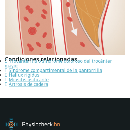
Condiciones relacionadas
Trocanteritis o síndrome doloroso del trocánter
mayor
Síndrome compartimental de la pantorrilla
Hallux rigidus
Miositis osificante
Artrosis de cadera