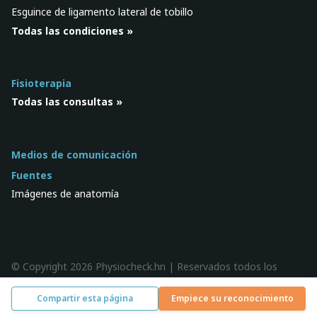
Esguince de ligamento lateral de tobillo
Todas las condiciones »
Fisioterapia
Todas las consultas »
Medios de comunicación
Fuentes
Imágenes de anatomía
© Copyright 2026 Physiocheck.hn | Reservados todos los
derechos |
Privacidad
| Diseño:
SWiF
Compartir esta página
Empiece su reconocimiento