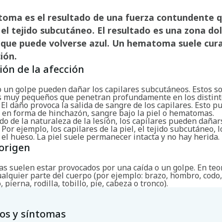
oma es el resultado de una fuerza contundente 
el tejido subcutáneo. El resultado es una zona dol
 que puede volverse azul. Un hematoma suele cura
ión.
ión de la afección
o un golpe pueden dañar los capilares subcutáneos. Estos s
 muy pequeños que penetran profundamente en los distinto
 El daño provoca la salida de sangre de los capilares. Esto p
 en forma de hinchazón, sangre bajo la piel o hematomas.
o de la naturaleza de la lesión, los capilares pueden dañar
. Por ejemplo, los capilares de la piel, el tejido subcutáneo, l
el hueso. La piel suele permanecer intacta y no hay herida.
origen
as suelen estar provocados por una caída o un golpe. En teo
ualquier parte del cuerpo (por ejemplo: brazo, hombro, codo
 pierna, rodilla, tobillo, pie, cabeza o tronco).
os y síntomas