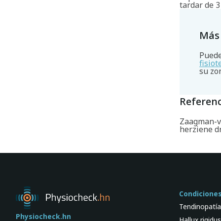
tardar de 3
Más
Puede
fisio
su zo
Referenc
Zaagman-van
herziene d
Condicione
Tendinopatía
Physiocheck.hn
Hallux rigidu