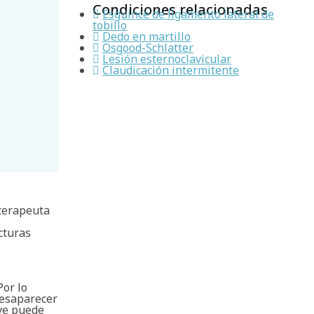
Condiciones relacionadas
Esguince de ligamento lateral de
tobillo
Dedo en martillo
Osgood-Schlatter
Lesión esternoclavicular
Claudicación intermitente
oterapeuta
cturas
Por lo
desaparecer
ve puede