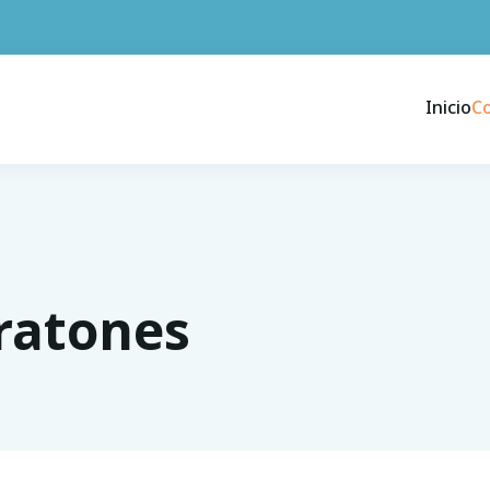
Inicio
C
ratones