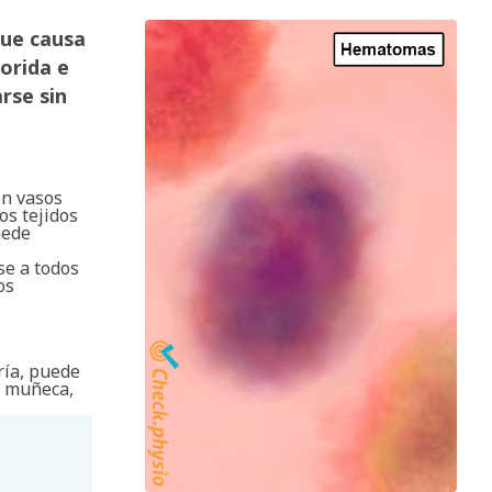
que causa
orida e
rse sin
on vasos
s tejidos
uede
se a todos
os
ría, puede
, muñeca,