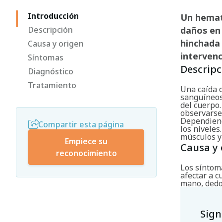
Introducción
Un hemat
Descripción
daños en 
hinchada
Causa y origen
intervenc
Síntomas
Descripc
Diagnóstico
Tratamiento
Una caída 
sanguíneos
del cuerpo.
observarse
Dependiend
Compartir esta página
los niveles
músculos y 
Empiece su
Causa y 
reconocimiento
Los síntom
afectar a c
mano, dedo,
Sign