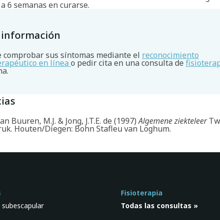
 a 6 semanas en curarse.
 información
 comprobar sus síntomas mediante el
reconocimiento
terapéutico en línea
o pedir cita en una consulta de
fisiotera
na.
ias
 Buuren, M.J. & Jong, J.T.E. de (1997)
Algemene ziekteleer
Tw
ruk. Houten/Diegen: Bohn Stafleu van Loghum.
s
Fisioterapia
 subescapular
Todas las consultas »
s