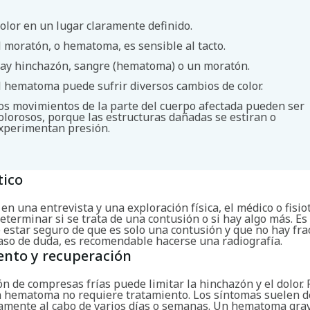
olor en un lugar claramente definido.
l moratón, o hematoma, es sensible al tacto.
ay hinchazón, sangre (hematoma) o un moratón.
l hematoma puede sufrir diversos cambios de color.
os movimientos de la parte del cuerpo afectada pueden ser
olorosos, porque las estructuras dañadas se estiran o
Buscar
xperimentan presión.
tico
n una entrevista y una exploración física, el médico o fisi
eterminar si se trata de una contusión o si hay algo más. Es
 estar seguro de que es solo una contusión y que no hay fra
caso de duda, es recomendable hacerse una radiografía.
ento y recuperación
ón de compresas frías puede limitar la hinchazón y el dolor. 
n hematoma no requiere tratamiento. Los síntomas suelen 
mente al cabo de varios días o semanas. Un hematoma gra