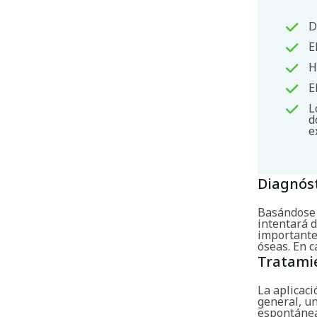
D
E
H
E
L
d
e
Diagnós
Basándose e
intentará d
importante
óseas. En 
Tratami
La aplicaci
general, u
espontánea