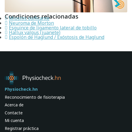
Condiciones relacionadas
Miositis osificante
Neuroma de Morton
Esguince de ligamento lateral de tobillo
Hallux valgus (juanete)
Espolón de Haglund / Exóstosis de Haglund
Physiocheck.hn
Reconocimiento de fisioterapia
Acerca de
Contacte
Mi cuenta
Registrar práctica