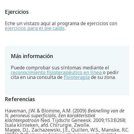
Ejercicios
Eche un vistazo aquí al programa de ejercicios con
ejercicios para el pie caído
.
Más información
Puede comprobar sus síntomas mediante el
reconocimiento fisioterapéutico en línea
o pedir
cita en una consulta de
fisioterapia
de su zona.
Referencias
Haveman, J.W. & Blomme, A.M. (2009)
Beknelling van de
N. peroneus superficialis. Een karakteristiek
klachtenpatroon
Ned. Tijdschr. Geneesk. 2009;153:B268;
Isala klinieken, afd. Chirurgie, Zwolle.
Magee, D.J., Zachazewski, J.E., Quillen, W.S., Manske, R.C.