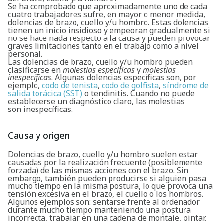
Se ha comprobado que aproximadamente uno de cada
cuatro trabajadores sufre, en mayor o menor medida,
dolencias de brazo, cuello y/u hombro. Estas dolencias
tienen un inicio insidioso y empeoran gradualmente si
no se hace nada respecto a la causa y pueden provocar
graves limitaciones tanto en el trabajo como a nivel
personal.
Las dolencias de brazo, cuello y/u hombro pueden
clasificarse en
molestias específicas
y
molestias
inespecíficas
. Algunas dolencias específicas son, por
ejemplo,
codo de tenista
,
codo de golfista
,
síndrome de
salida torácica (SST)
o tendinitis. Cuando no puede
establecerse un diagnóstico claro, las molestias
son inespecíficas.
Causa y origen
Dolencias de brazo, cuello y/u hombro suelen estar
causadas por la realización frecuente (posiblemente
forzada) de las mismas acciones con el brazo. Sin
embargo, también pueden producirse si alguien pasa
mucho tiempo en la misma postura, lo que provoca una
tensión excesiva en el brazo, el cuello o los hombros.
Algunos ejemplos son: sentarse frente al ordenador
durante mucho tiempo manteniendo una postura
incorrecta, trabajar en una cadena de montaje, pintar,