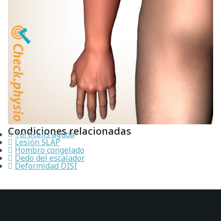
Condiciones relacionadas
Tortícolis aguda
Lesión SLAP
Hombro congelado
Dedo del escalador
Deformidad DISI