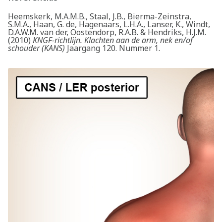
Heemskerk, M.A.M.B., Staal, J.B., Bierma-Zeinstra,
S.M.A., Haan, G. de, Hagenaars, L.H.A., Lanser, K., Windt,
D.A.W.M. van der, Oostendorp, R.A.B. & Hendriks, H.J.M.
(2010)
KNGF-richtlijn. Klachten aan de arm, nek en/of
schouder (KANS)
Jaargang 120. Nummer 1.