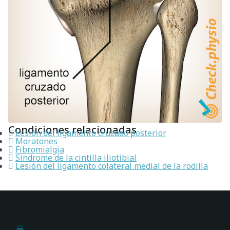
Condiciones relacionadas
Lesión del ligamento cruzado posterior
Moratones
Fibromialgia
Síndrome de la cintilla iliotibial
Lesión del ligamento colateral medial de la rodilla