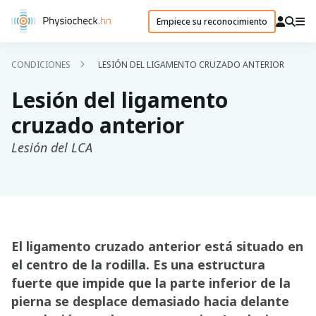
Empiece su reconocimiento
CONDICIONES
LESIÓN DEL LIGAMENTO CRUZADO ANTERIOR
Lesión del ligamento
cruzado anterior
Lesión del LCA
El ligamento cruzado anterior está situado en
el centro de la rodilla. Es una estructura
fuerte que impide que la parte inferior de la
pierna se desplace demasiado hacia delante