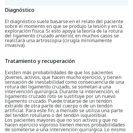
Diagnóstico
El diagnóstico suele basarse en el relato del paciente
sobre el momento en que se produjo la lesión y en la
exploración física. Si esto apoya la teoría de la rotura
del ligamento cruzado anterior, en muchos casos se
realizará una artroscopia (cirugía mínimamente
invasiva).
Tratamiento y recuperación
Buscar
Existen más probabilidades de que los pacientes
jóvenes, activos, que hacen mucho ejercicio, y tienen
sensación de inestabilidad como consecuencia de una
rotura del ligamento cruzado, se sometan a una
intervención quirúrgica. Durante la intervención, el
ligamento cruzado roto se sustituye por un nuevo
ligamento cruzado. Puede tratarse de un tendón
extraído de otra parte del cuerpo o de un tendón
artificial. Para este fin, a menudo se utiliza una parte
del tendón rotuliano o del tendón isquiotibial.
Los pacientes mayores que no son activos y que no
hacen ejercicio vigoroso tienen menos probabilidades
de someterse a una intervención quirúrgica. Lo mismo