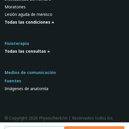
Moratones
Lesión aguda de menisco
Todas las condiciones »
Fisioterapia
Todas las consultas »
Medios de comunicación
Fuentes
Imágenes de anatomía
© Copyright 2026 Physiocheck.hn | Reservados todos los
derechos |
Privacidad
| Diseño:
SWiF