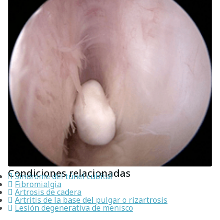
Condiciones relacionadas
Síndrome del túnel cubital
Fibromialgia
Artrosis de cadera
Artritis de la base del pulgar o rizartrosis
Lesión degenerativa de menisco