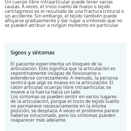
Un cuerpo libre intraarticular puede tener varias
causas. A veces, el trozo suelto de hueso o tejido
cartilaginoso es el resultado de una fractura (rotura) o
un accidente. Sin embargo, el tejido también puede
aflojarse gradualmente y dar lugar a síntomas que no
se pueden atribuir a ningún momento en particular.
Signos y síntomas
El paciente experimenta un bloqueo de la
articulación. Esto significa que la articulación es
repentinamente incapaz de flexionarse o
extenderse correctamente. A menudo, la persona
sentirá que algo se mueve en la articulación. El
ratón articular, ocuerpo libre intraarticular, se
mueve a la fuerza hacia un lado.
Los síntomas se pueden sentir en varios lugares
de la articulación, porque el trozo de tejido suelto
no permanece necesariamente en la misma
posición, se desplaza. A veces el problema parece
haberse solucionado, pero los síntomas pueden
reaparecer más adelante.