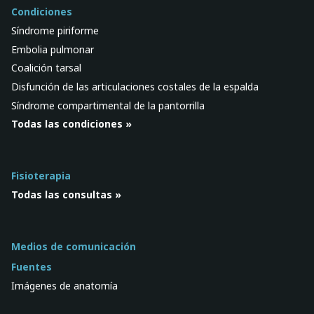
Condiciones
Síndrome piriforme
Embolia pulmonar
Coalición tarsal
Disfunción de las articulaciones costales de la espalda
Síndrome compartimental de la pantorrilla
Todas las condiciones »
Fisioterapia
Todas las consultas »
Medios de comunicación
Fuentes
Imágenes de anatomía