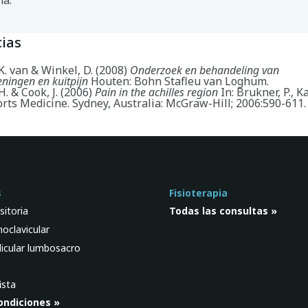
na.
ias
. van & Winkel, D. (2008)
Onderzoek en behandeling van
ningen en kuitpijn
Houten: Bohn Stafleu van Loghum.
H. & Cook, J. (2006)
Pain in the achilles region
In: Brukner, P., Ka
orts Medicine. Sydney, Australia: McGraw-Hill; 2006:590-611.
s
Fisioterapia
sitoria
Todas las consultas »
noclavicular
icular lumbosacro
ista
ondiciones »