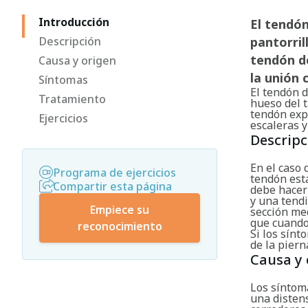
Introducción
El tendón
Descripción
pantorril
tendón de
Causa y origen
la unión 
Síntomas
El tendón d
Tratamiento
hueso del t
tendón expe
Ejercicios
escaleras y 
Descripc
En el caso 
Programa de ejercicios
tendón está
Compartir esta página
debe hacer
y una tendi
Empiece su
sección me
que cuando 
reconocimiento
Si los sínt
de la piern
Causa y 
Los síntom
una disten