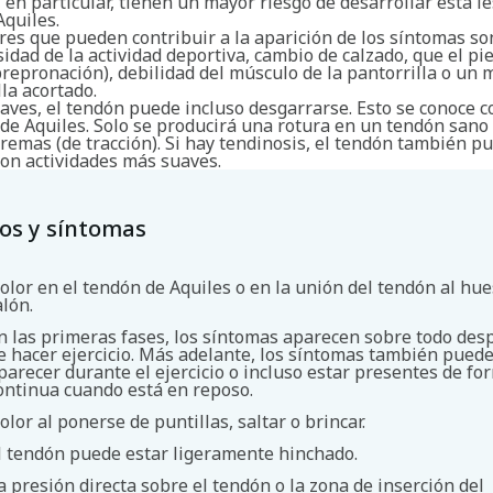
 en particular, tienen un mayor riesgo de desarrollar esta le
Aquiles.
ores que pueden contribuir a la aparición de los síntomas s
sidad de la actividad deportiva, cambio de calzado, que el pie
repronación), debilidad del músculo de la pantorrilla o un 
lla acortado.
raves, el tendón puede incluso desgarrarse. Esto se conoce 
de Aquiles. Solo se producirá una rotura en un tendón sano 
remas (de tracción). Si hay tendinosis, el tendón también p
on actividades más suaves.
os y síntomas
olor en el tendón de Aquiles o en la unión del tendón al hue
alón.
n las primeras fases, los síntomas aparecen sobre todo des
e hacer ejercicio. Más adelante, los síntomas también pued
parecer durante el ejercicio o incluso estar presentes de fo
Buscar
ontinua cuando está en reposo.
olor al ponerse de puntillas, saltar o brincar.
l tendón puede estar ligeramente hinchado.
a presión directa sobre el tendón o la zona de inserción del