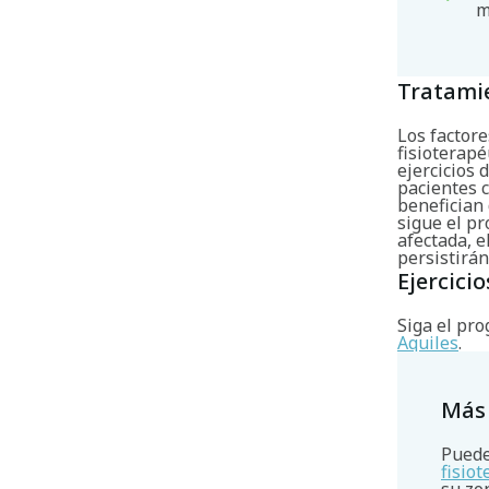
m
Tratami
Los factore
fisioterapé
ejercicios 
pacientes c
benefician 
sigue el pr
afectada, 
persistirá
Ejercicio
Siga el pro
Aquiles
.
Más
Puede
fisio