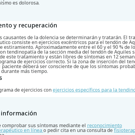
ismo es dolorosa.
ento y recuperación
s causantes de la dolencia se determinarán y tratarán. El t
utico consiste en ejercicios excéntricos para el tendón de Aq
de estiramiento. Aproximadamente entre el 60 y el 90 % de l
on tendinopatía de la sección media del tendón de Aquiles 
de este tratamiento y están libres de síntomas en 12 semana
ograma de ejercicios correcto. Si la zona de inserción del te
el paciente deberá ser consciente de que los síntomas prob
n durante más tiempo.
s
grama de ejercicios con
ejercicios específicos para la tendin
 información
 comprobar sus síntomas mediante el
reconocimiento
terapéutico en línea
o pedir cita en una consulta de
fisiotera