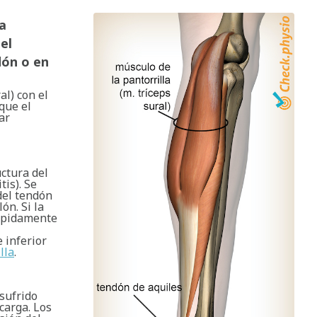
la
el
dón o en
al) con el
que el
ar
uctura del
tis). Se
del tendón
ón. Si la
rápidamente
e inferior
lla
.
sufrido
carga. Los