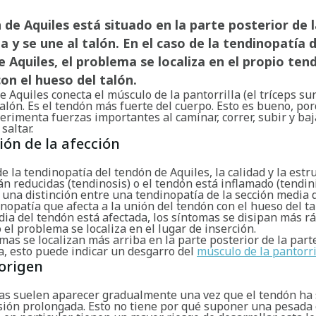
 de Aquiles está situado en la parte posterior de 
la y se une al talón. En el caso de la tendinopatía d
 Aquiles, el problema se localiza en el propio ten
con el hueso del talón.
e Aquiles conecta el músculo de la pantorrilla (el tríceps sur
alón. Es el tendón más fuerte del cuerpo. Esto es bueno, por
rimenta fuerzas importantes al caminar, correr, subir y baj
saltar.
ión de la afección
de la tendinopatía del tendón de Aquiles, la calidad y la estr
n reducidas (tendinosis) o el tendón está inflamado (tendini
 una distinción entre una tendinopatía de la sección media 
nopatía que afecta a la unión del tendón con el hueso del tal
dia del tendón está afectada, los síntomas se disipan más 
el problema se localiza en el lugar de inserción.
omas se localizan más arriba en la parte posterior de la part
a, esto puede indicar un desgarro del
músculo de la pantorri
origen
as suelen aparecer gradualmente una vez que el tendón ha 
sión prolongada. Esto no tiene por qué suponer una pesada 