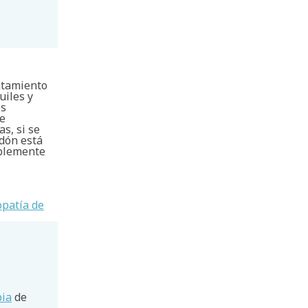
ratamiento
uiles y
os
se
s, si se
ndón está
ablemente
opatía de
pia
de