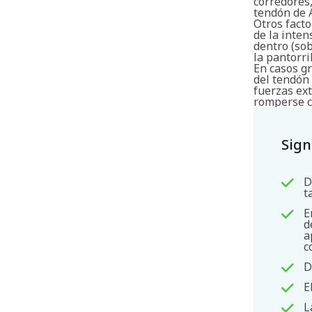
corredores,
tendón de 
Otros fact
de la inten
dentro (sob
la pantorri
En casos g
del tendón 
fuerzas ext
romperse c
Sign
D
t
E
d
a
c
D
E
L