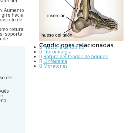
sión del
on: Aumento
 gire hacia
músculo de
como rotura
si soporta
uede
Condiciones relacionadas
Fractura de tobillo
Fibromialgia
Rotura del tendón de Aquiles
Linfedema
Moratones
so del
pués
en
rma