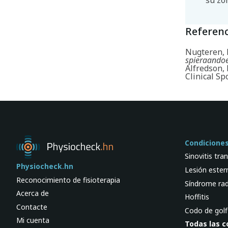
su zo
Referenc
Nugteren, K
spieraandoe
Alfredson, 
Clinical Sp
Condicione
Sinovitis tran
Physiocheck.hn
Lesión ester
Reconocimiento de fisioterapia
Síndrome rad
Acerca de
Hoffitis
Contacte
Codo de golf
Mi cuenta
Todas las c