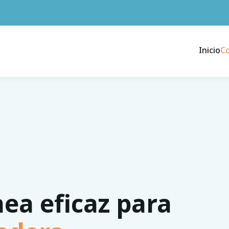
Inicio
C
nea eficaz para